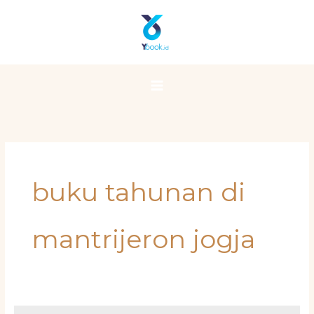
Skip
Main
to
Menu
content
buku tahunan di
mantrijeron jogja
Percetakan