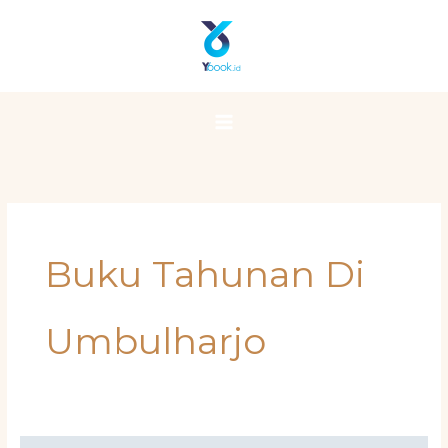
Skip
Main
to
Menu
content
Buku Tahunan Di
Umbulharjo
Solusi