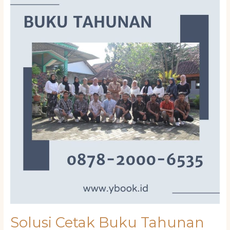
Cetak
Buku
Tahunan
Di
Umbulharjo
Jogja
Solusi Cetak Buku Tahunan