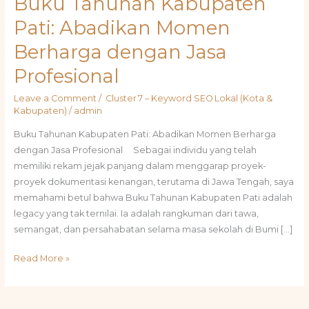
Buku Tahunan Kabupaten
Tahunan
Pati: Abadikan Momen
Kabupaten
Berharga dengan Jasa
Pati:
Abadikan
Profesional
Momen
Berharga
Leave a Comment
/
Cluster 7 – Keyword SEO Lokal (Kota &
dengan
Kabupaten)
/
admin
Jasa
Buku Tahunan Kabupaten Pati: Abadikan Momen Berharga
Profesional
dengan Jasa Profesional Sebagai individu yang telah
memiliki rekam jejak panjang dalam menggarap proyek-
proyek dokumentasi kenangan, terutama di Jawa Tengah, saya
memahami betul bahwa Buku Tahunan Kabupaten Pati adalah
legacy yang tak ternilai. Ia adalah rangkuman dari tawa,
semangat, dan persahabatan selama masa sekolah di Bumi […]
Read More »