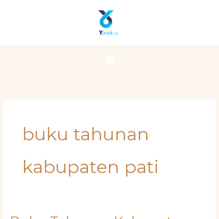
Skip
Main
to
Menu
content
buku tahunan
kabupaten pati
Buku