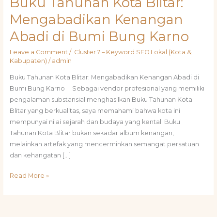
Buku Tahunan Kota Blitar:
Tahunan
Mengabadikan Kenangan
Kota
Abadi di Bumi Bung Karno
Blitar:
Mengabadikan
Leave a Comment
/
Cluster 7 – Keyword SEO Lokal (Kota &
Kenangan
Kabupaten)
/
admin
Abadi
Buku Tahunan Kota Blitar: Mengabadikan Kenangan Abadi di
di
Bumi Bung Karno Sebagai vendor profesional yang memiliki
Bumi
pengalaman substansial menghasilkan Buku Tahunan Kota
Bung
Blitar yang berkualitas, saya memahami bahwa kota ini
Karno
mempunyai nilai sejarah dan budaya yang kental. Buku
Tahunan Kota Blitar bukan sekadar album kenangan,
melainkan artefak yang mencerminkan semangat persatuan
dan kehangatan […]
Read More »