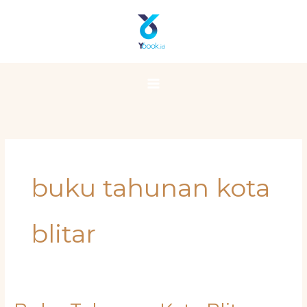
Skip
Main
to
Menu
content
buku tahunan kota
blitar
Buku