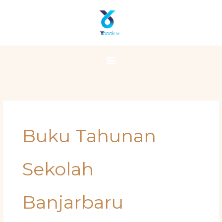
Skip
Main
to
Menu
content
Buku Tahunan
Sekolah
Banjarbaru