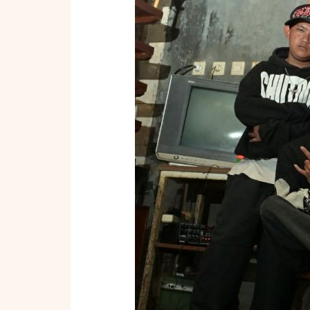
Melakukan
Konsultasi
Offline
atau
Bertemu
Tim
Vendor
di
Empat
Lawang?
Simak
Panduan
Buku
Tahunan
Sekolah
Empat
Lawang