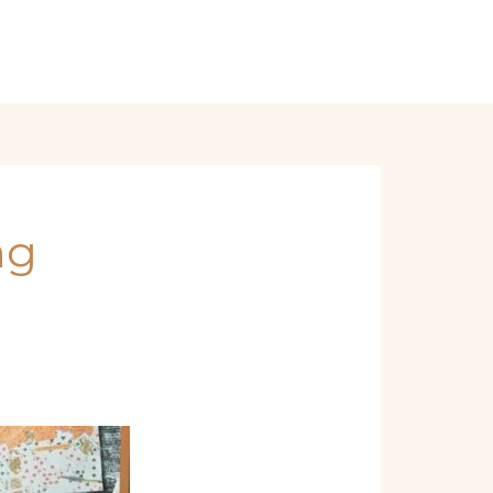
Order Online
ng