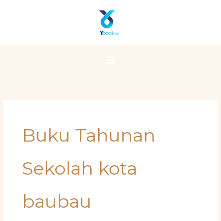
Skip
Main
to
Menu
content
Buku Tahunan
Sekolah kota
baubau