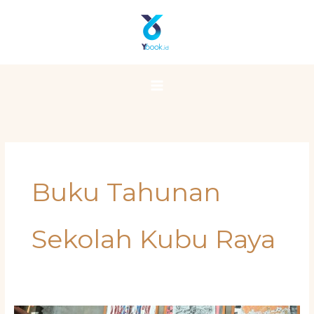
Skip
Main
to
Menu
content
Buku Tahunan
Sekolah Kubu Raya
Jangan