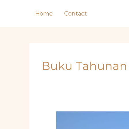
Skip
to
Home
Contact
content
Buku Tahunan
Jangan
Sampai