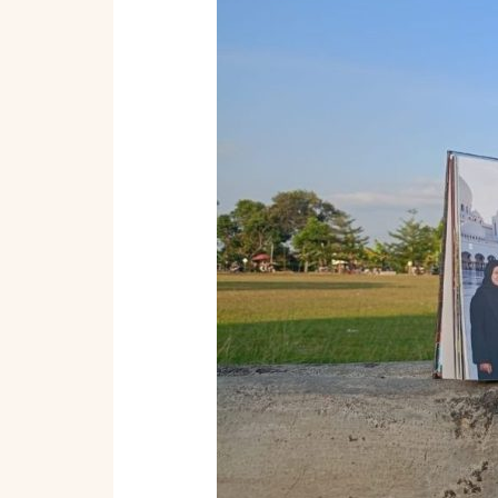
Menyesal!
Inilah
Rahasia
Bikin
Buku
Tahunan
Sekolah
Nunukan
yang
Estetik
dan
Mewah