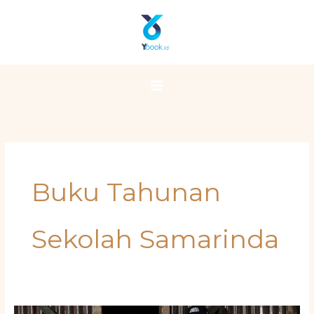
Skip
Main
to
Menu
content
Buku Tahunan
Sekolah Samarinda
Rahasia