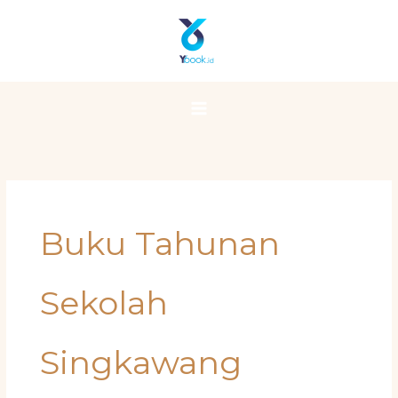
Skip
Main
to
Menu
content
Buku Tahunan
Sekolah
Singkawang