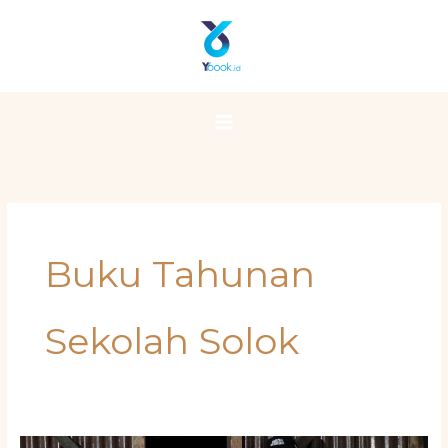
Skip
Main
to
Menu
content
Buku Tahunan
Sekolah Solok
Berapa