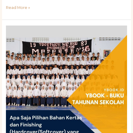
Read More »
Apa
Saja
Pilihan
Bahan
Kertas
dan
Finishing
(Hardcover/Softcover)
yang
Tersedia?
Cek
Harga
Buku
Tahunan
Sekolah
Solok