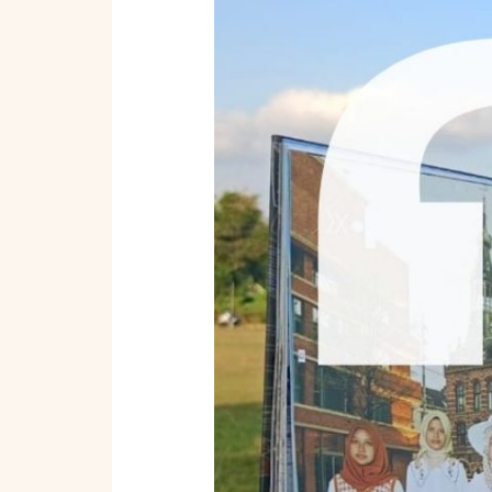
Memilih
dan
Mencetak
Buku
Tahunan
SMA
yang
Berkesan