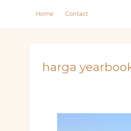
Skip
to
Home
Contact
content
harga yearboo
Panduan
Lengkap