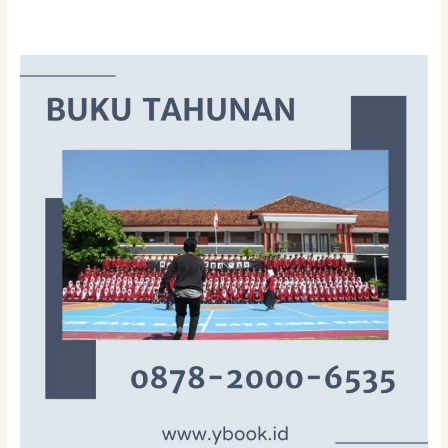
Jasa
Buku
Tahunan
Di
Pakualaman
Jogja