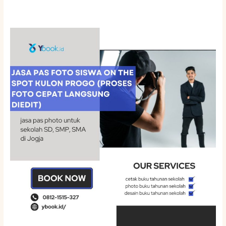
Jasa
Pas
Foto
Siswa
On
The
Spot
Kulon
Progo
(Proses
Foto
Cepat
Langsung
Diedit)