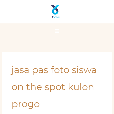
Skip
Main
to
Menu
content
jasa pas foto siswa
on the spot kulon
progo