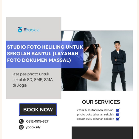
Studio
Foto
Keliling
untuk
Sekolah
Bantul
(Layanan
Foto
Dokumen
Massal)