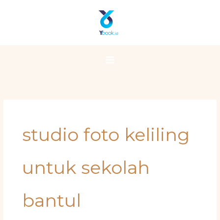
Skip
Main
to
Menu
content
studio foto keliling
untuk sekolah
bantul