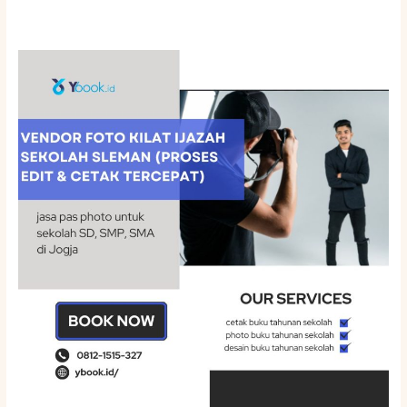
Vendor
Foto
Kilat
Ijazah
Sekolah
Sleman
(Proses
Edit
&
Cetak
Tercepat)