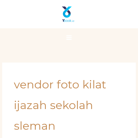
Skip
Main
to
Menu
content
vendor foto kilat
ijazah sekolah
sleman