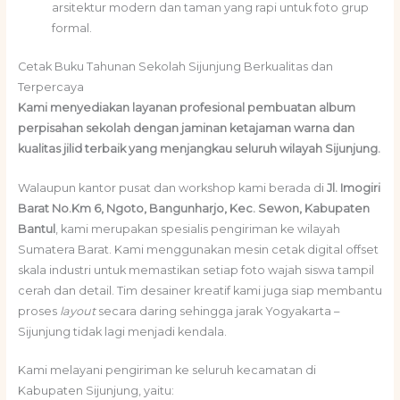
arsitektur modern dan taman yang rapi untuk foto grup
formal.
Cetak Buku Tahunan Sekolah Sijunjung Berkualitas dan
Terpercaya
Kami menyediakan layanan profesional pembuatan album
perpisahan sekolah dengan jaminan ketajaman warna dan
kualitas jilid terbaik yang menjangkau seluruh wilayah Sijunjung.
Walaupun kantor pusat dan workshop kami berada di
Jl. Imogiri
Barat No.Km 6, Ngoto, Bangunharjo, Kec. Sewon, Kabupaten
Bantul
, kami merupakan spesialis pengiriman ke wilayah
Sumatera Barat. Kami menggunakan mesin cetak digital offset
skala industri untuk memastikan setiap foto wajah siswa tampil
cerah dan detail. Tim desainer kreatif kami juga siap membantu
proses
layout
secara daring sehingga jarak Yogyakarta –
Sijunjung tidak lagi menjadi kendala.
Kami melayani pengiriman ke seluruh kecamatan di
Kabupaten Sijunjung, yaitu: