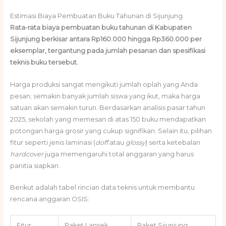
Estimasi Biaya Pembuatan Buku Tahunan di Sijunjung
Rata-rata biaya pembuatan buku tahunan di Kabupaten
Sijunjung berkisar antara Rp160.000 hingga Rp360.000 per
eksemplar, tergantung pada jumlah pesanan dan spesifikasi
teknis buku tersebut.
Harga produksi sangat mengikuti jumlah oplah yang Anda
pesan; semakin banyak jumlah siswa yang ikut, maka harga
satuan akan semakin turun. Berdasarkan analisis pasar tahun
2025, sekolah yang memesan di atas 150 buku mendapatkan
potongan harga grosir yang cukup signifikan. Selain itu, pilihan
fitur seperti jenis laminasi (
doff
atau
glossy
) serta ketebalan
hardcover
juga memengaruhi total anggaran yang harus
panitia siapkan.
Berikut adalah tabel rincian data teknis untuk membantu
rencana anggaran OSIS:
Fitur
Paket Lansek
Paket Sijunjung