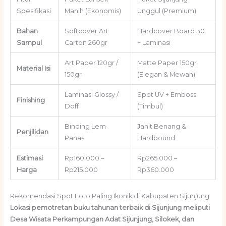
Spesifikasi
Manih (Ekonomis)
Unggul (Premium)
Bahan
Softcover Art
Hardcover Board 30
Sampul
Carton 260gr
+ Laminasi
Art Paper 120gr /
Matte Paper 150gr
Material Isi
150gr
(Elegan & Mewah)
Laminasi Glossy /
Spot UV + Emboss
Finishing
Doff
(Timbul)
Binding Lem
Jahit Benang &
Penjilidan
Panas
Hardbound
Estimasi
Rp160.000 –
Rp265.000 –
Harga
Rp215.000
Rp360.000
Rekomendasi Spot Foto Paling Ikonik di Kabupaten Sijunjung
Lokasi pemotretan buku tahunan terbaik di Sijunjung meliputi
Desa Wisata Perkampungan Adat Sijunjung, Silokek, dan