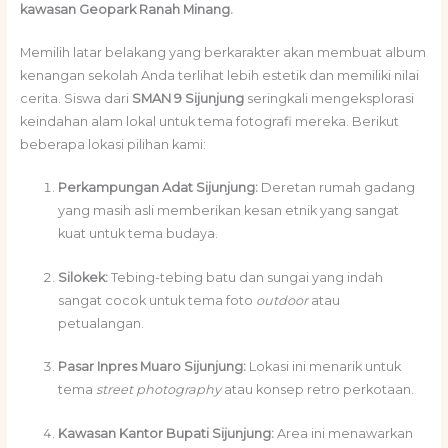
kawasan Geopark Ranah Minang.
Memilih latar belakang yang berkarakter akan membuat album
kenangan sekolah Anda terlihat lebih estetik dan memiliki nilai
cerita. Siswa dari
SMAN 9 Sijunjung
seringkali mengeksplorasi
keindahan alam lokal untuk tema fotografi mereka. Berikut
beberapa lokasi pilihan kami:
Perkampungan Adat Sijunjung:
Deretan rumah gadang
yang masih asli memberikan kesan etnik yang sangat
kuat untuk tema budaya.
Silokek:
Tebing-tebing batu dan sungai yang indah
sangat cocok untuk tema foto
outdoor
atau
petualangan.
Pasar Inpres Muaro Sijunjung:
Lokasi ini menarik untuk
tema
street photography
atau konsep retro perkotaan.
Kawasan Kantor Bupati Sijunjung:
Area ini menawarkan