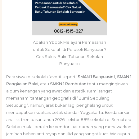
Apakah Ybook Melayani Pemesanan
untuk Sekolah di Pelosok Banyuasin?
Cek Solusi Buku Tahunan Sekolah
Banyuasin
Para siswa di sekolah favorit seperti
SMAN 1 Banyuasin I
,
SMAN 1
Pangkalan Balai
, atau
SMKN 1 Rambutan
tentu menginginkan
album kenangan yang awet dan estetik. Kami sangat
memahami tantangan geografis di “Bumi Sedulang
Setudung”, namun jarak bukan lagi penghalang untuk
mendapatkan kualitas cetak standar Yogyakarta. Berdasarkan
analisis tren pasar tahun 2026, sekitar 88% sekolah di Sumatera
Selatan mulai beralih ke vendor luar daerah yang menawarkan
jaminan bahan anti-rayap dan jilid yang sangat kuat. Walaupun