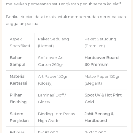
melakukan pemesanan satu angkatan penuh secara kolektif.
Berikut rincian data teknis untuk mempermudah perencanaan
anggaran panitia:
Aspek
Paket Sedulang
Paket Setudung
Spesifikasi
(Hemat)
(Premium)
Bahan
Softcover Art
Hardcover Board
Sampul
Carton 260gr
30 Premium
Material
Art Paper 150gr
Matte Paper 150gr
Kertas Isi
(Glossy)
(Elegant)
Pilihan
Laminasi Doff /
Spot UV & Hot Print
Finishing
Glossy
Gold
Sistem
Binding Lem Panas
Jahit Benang &
Penjilidan
High Grade
Hardbound
Estimasi
Rp185.000 –
Rp340.000 –