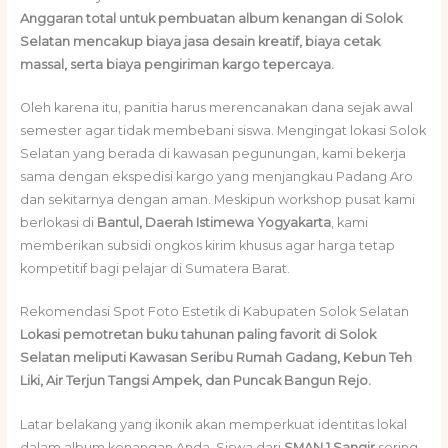
Anggaran total untuk pembuatan album kenangan di Solok
Selatan mencakup biaya jasa desain kreatif, biaya cetak
massal, serta biaya pengiriman kargo tepercaya.
Oleh karena itu, panitia harus merencanakan dana sejak awal
semester agar tidak membebani siswa. Mengingat lokasi Solok
Selatan yang berada di kawasan pegunungan, kami bekerja
sama dengan ekspedisi kargo yang menjangkau Padang Aro
dan sekitarnya dengan aman. Meskipun workshop pusat kami
berlokasi di
Bantul, Daerah Istimewa Yogyakarta
, kami
memberikan subsidi ongkos kirim khusus agar harga tetap
kompetitif bagi pelajar di Sumatera Barat.
Rekomendasi Spot Foto Estetik di Kabupaten Solok Selatan
Lokasi pemotretan buku tahunan paling favorit di Solok
Selatan meliputi Kawasan Seribu Rumah Gadang, Kebun Teh
Liki, Air Terjun Tangsi Ampek, dan Puncak Bangun Rejo.
Latar belakang yang ikonik akan memperkuat identitas lokal
dalam album kenangan Anda. Siswa dari
SMAN 1 Sangir
sering