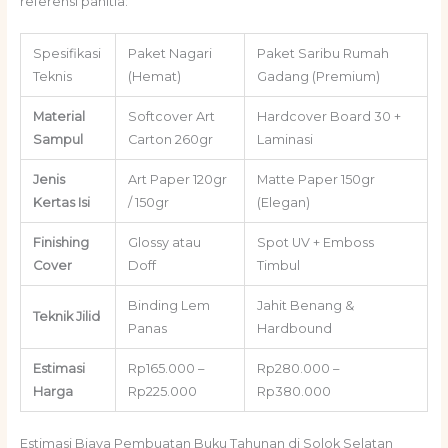
referensi panitia:
Spesifikasi
Paket Nagari
Paket Saribu Rumah
Teknis
(Hemat)
Gadang (Premium)
Material
Softcover Art
Hardcover Board 30 +
Sampul
Carton 260gr
Laminasi
Jenis
Art Paper 120gr
Matte Paper 150gr
Kertas Isi
/ 150gr
(Elegan)
Finishing
Glossy atau
Spot UV + Emboss
Cover
Doff
Timbul
Binding Lem
Jahit Benang &
Teknik Jilid
Panas
Hardbound
Estimasi
Rp165.000 –
Rp280.000 –
Harga
Rp225.000
Rp380.000
Estimasi Biaya Pembuatan Buku Tahunan di Solok Selatan