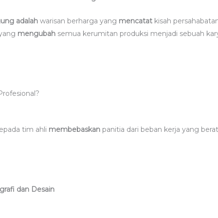
gung
adalah
warisan berharga yang
mencatat
kisah persahabatan
 yang
mengubah
semua kerumitan produksi menjadi sebuah karya
Profesional?
epada tim ahli
membebaskan
panitia dari beban kerja yang bera
grafi dan Desain