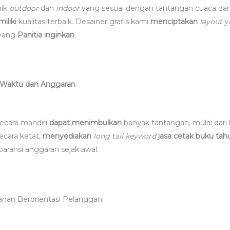
nik
outdoor
dan
indoor
yang sesuai dengan tantangan cuaca da
iliki
kualitas terbaik. Desainer grafis kami
menciptakan
layout
y
 yang
Panitia inginkan
.
Waktu dan Anggaran
ecara mandiri
dapat menimbulkan
banyak tantangan, mulai dari
ecara ketat,
menyediakan
long tail keyword
jasa cetak buku t
paransi anggaran sejak awal.
anan Berorientasi Pelanggan