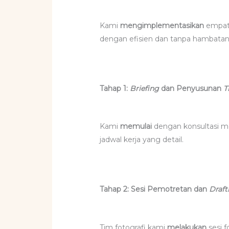
Kami
mengimplementasikan
empat 
dengan efisien dan tanpa hambatan
Tahap 1:
Briefing
dan Penyusunan
T
Kami
memulai
dengan konsultasi 
jadwal kerja yang detail.
Tahap 2: Sesi Pemotretan dan
Draft
Tim fotografi kami
melakukan
sesi f