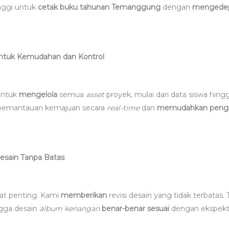
nggi untuk
cetak buku tahunan Temanggung
dengan
mengede
untuk Kemudahan dan Kontrol
 untuk
mengelola
semua
asset
proyek, mulai dari data siswa hingg
emantauan kemajuan secara
real-time
dan
memudahkan
peng
esain Tanpa Batas
at penting. Kami
memberikan
revisi desain yang tidak terbatas
gga desain
album kenangan
benar-benar sesuai
dengan ekspekta