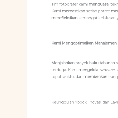
Tim fotografer kami
menguasai
tek
Kami
memastikan
setiap potret
mem
merefleksikan
semangat kelulusan
Kami Mengoptimalkan Manajemen 
Menjalankan
proyek
buku tahunan
s
terduga. Kami
mengelola
timeline
s
tepat waktu, dan
memberikan
trans
Keunggulan Ybook: Inovasi dan Lay