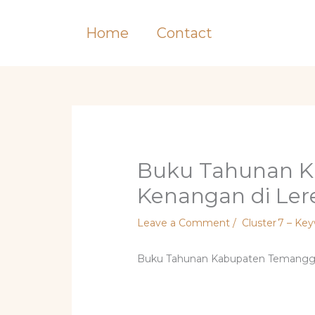
Skip
to
Home
Contact
content
Buku Tahunan 
Kenangan di Le
Leave a Comment
/
Cluster 7 – Ke
Buku Tahunan Kabupaten Temangg