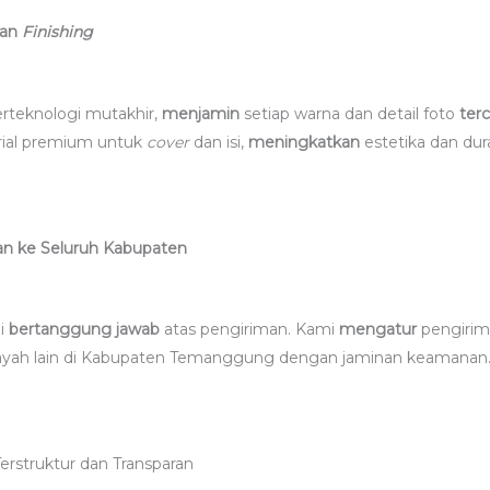
han
Finishing
rteknologi mutakhir,
menjamin
setiap warna dan detail foto
ter
rial premium untuk
cover
dan isi,
meningkatkan
estetika dan dura
an ke Seluruh Kabupaten
mi
bertanggung jawab
atas pengiriman. Kami
mengatur
pengiri
wilayah lain di Kabupaten Temanggung dengan jaminan keamanan
erstruktur dan Transparan