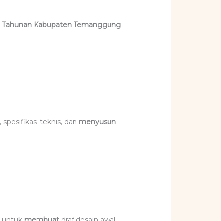
 Tahunan Kabupaten Temanggung
 spesifikasi teknis, dan
menyusun
a untuk
membuat
draf desain awal.