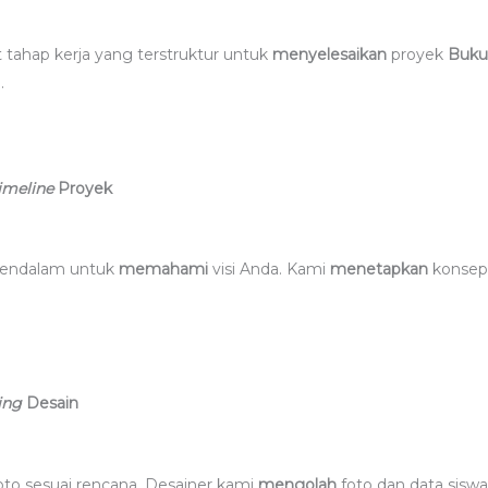
tahap kerja yang terstruktur untuk
menyelesaikan
proyek
Buku
.
imeline
Proyek
mendalam untuk
memahami
visi Anda. Kami
menetapkan
konsep,
ing
Desain
oto sesuai rencana. Desainer kami
mengolah
foto dan data sisw