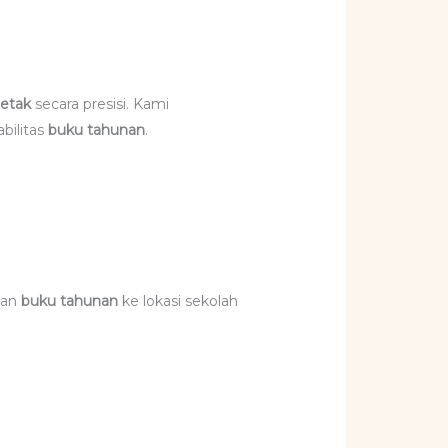
cetak
secara presisi. Kami
bilitas
buku tahunan
.
man
buku tahunan
ke lokasi sekolah
.