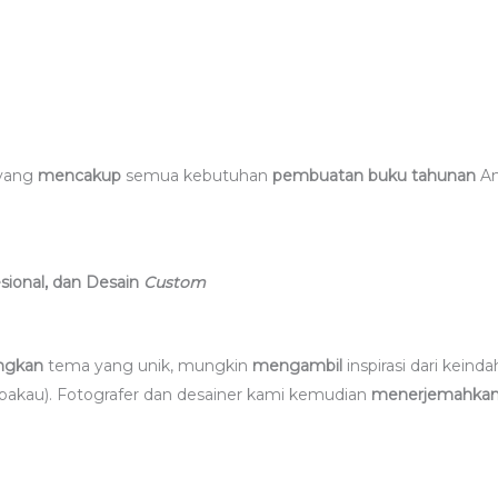
yang
mencakup
semua kebutuhan
pembuatan buku tahunan
An
sional, dan Desain
Custom
gkan
tema yang unik, mungkin
mengambil
inspirasi dari kei
kau). Fotografer dan desainer kami kemudian
menerjemahka