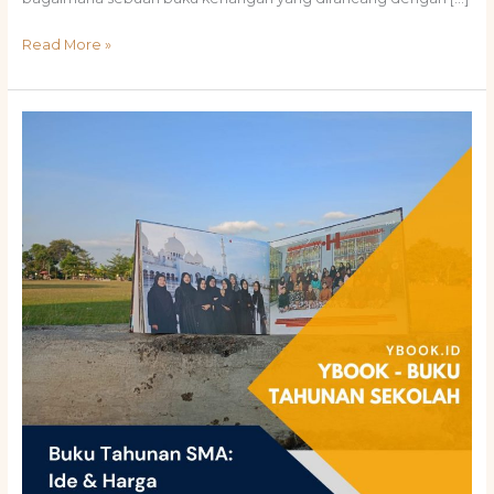
Read More »
Buku
Tahunan
SMA:
Ide
&
Harga
Terjangkau,
Kenangan
Abadi
Masa
Sekolah