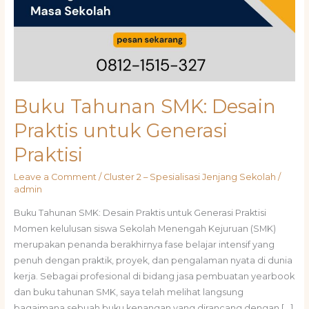
Buku Tahunan SMK: Desain
Praktis untuk Generasi
Praktisi
Leave a Comment
/
Cluster 2 – Spesialisasi Jenjang Sekolah
/
admin
Buku Tahunan SMK: Desain Praktis untuk Generasi Praktisi
Momen kelulusan siswa Sekolah Menengah Kejuruan (SMK)
merupakan penanda berakhirnya fase belajar intensif yang
penuh dengan praktik, proyek, dan pengalaman nyata di dunia
kerja. Sebagai profesional di bidang jasa pembuatan yearbook
dan buku tahunan SMK, saya telah melihat langsung
bagaimana sebuah buku kenangan yang dirancang dengan […]