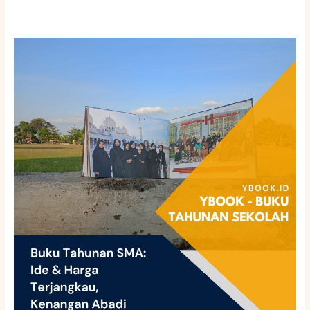
Buku
Tahunan
SMK:
Desain
Praktis
untuk
Generasi
Praktisi