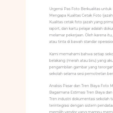
Urgensi Pas Foto Berkualitas unt
Mengapa Kualitas Cetak Foto Ijazah 
Kualitas cetak foto ijazah yang pri
raport, dan kartu pelajar adalah d
melamar pekerjaan. Oleh karena itu
atau tinta di bawah standar operasio
Kami memahami bahwa setiap sekola
belakang (merah atau biru) yang a
pengambilan gambar yang terorgani
sekolah selama sesi pemotretan be
Analisis Pasar dan Tren Biaya Foto 
Bagaimana Estimasi Tren Biaya dan 
Tren industri dokumentasi sekolah
terintegrasi dengan sistem pendataan
memilih vendor yang mampu memberi