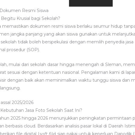
uk Dokumen Resmi Siswa
Begitu Krusial bagi Sekolah?
ma memastikan dokumen resmi siswa berlaku seumur hidup tanpa ri
okumen jangka panjang yang akan siswa gunakan untuk melanjut
, sekolah tidak boleh berspekulasi dengan memilih penyedia ja
nal prosedur (SOP).
h, mulai dari sekolah dasar hingga menengah di Sleman, membu
kurat sesuai dengan ketentuan nasional. Pengalaman kami di l
sir dengan baik akan meminimalkan waktu tunggu siswa dan m
rlangsung.
Massal 2025/2026
Kebutuhan Jasa Foto Sekolah Saat Ini?
 tahun 2025 hingga 2026 menunjukkan peningkatan permintaan p
 berbasis cloud. Berdasarkan analisis pasar lokal di Daerah Isti
kan file digital (
soft file
) siap pakai untuk keperluan Dapodik 