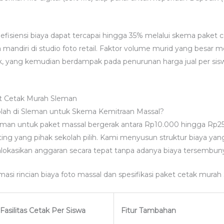
fisiensi biaya dapat tercapai hingga 35% melalui skema paket c
mandiri di studio foto retail. Faktor volume murid yang besar
k, yang kemudian berdampak pada penurunan harga jual per sis
et Cetak Murah Sleman
olah di Sleman untuk Skema Kemitraan Massal?
Sleman untuk paket massal bergerak antara Rp10.000 hingga Rp2
diting yang pihak sekolah pilih. Kami menyusun struktur biaya ya
kasikan anggaran secara tepat tanpa adanya biaya tersembuny
imasi rincian biaya foto massal dan spesifikasi paket cetak mura
Fasilitas Cetak Per Siswa
Fitur Tambahan