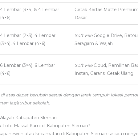
4 Lembar (3×4) & 4 Lembar
Cetak Kertas Matte Premium
(4×6)
Dasar
4 Lembar (2×3), 4 Lembar
Soft File
Google Drive, Retou
(3×4), 4 Lembar (4×6)
Seragam & Wajah
6 Lembar (3×4), 6 Lembar
Soft File
Cloud, Pemilihan B
(4×6)
Instan, Garansi Cetak Ulang
a di atas dapat berubah sesuai dengan jarak tempuh lokasi pemo
an jas/atribut sekolah.
Wilayah Kabupaten Sleman
k Foto Massal Kami di Kabupaten Sleman?
apanewon atau kecamatan di Kabupaten Sleman secara menyelu