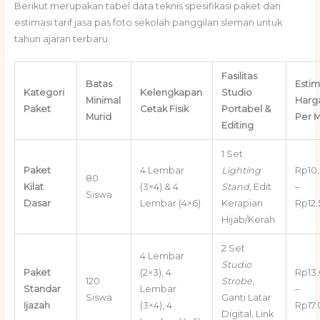
Berikut merupakan tabel data teknis spesifikasi paket dan
estimasi tarif jasa pas foto sekolah panggilan sleman untuk
tahun ajaran terbaru:
Fasilitas
Batas
Estim
Kategori
Kelengkapan
Studio
Minimal
Harg
Paket
Cetak Fisik
Portabel &
Murid
Per M
Editing
1 Set
Paket
4 Lembar
Lighting
Rp10
80
Kilat
(3×4) & 4
Stand
, Edit
–
Siswa
Dasar
Lembar (4×6)
Kerapian
Rp12
Hijab/Kerah
2 Set
4 Lembar
Studio
Paket
(2×3), 4
Rp13
120
Strobe
,
Standar
Lembar
–
Siswa
Ganti Latar
Ijazah
(3×4), 4
Rp17
Digital, Link