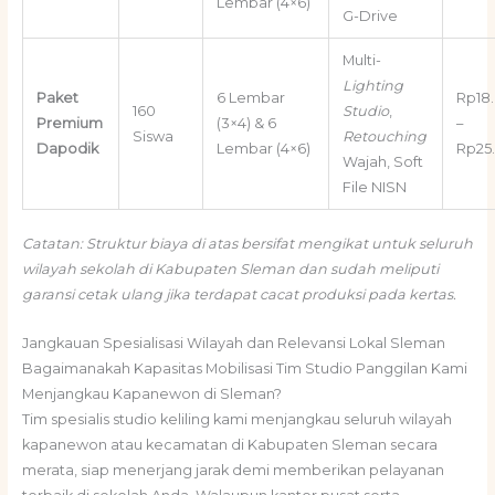
Lembar (4×6)
G-Drive
Multi-
Lighting
Paket
6 Lembar
Rp18
160
Studio
,
Premium
(3×4) & 6
–
Siswa
Retouching
Dapodik
Lembar (4×6)
Rp25
Wajah, Soft
File NISN
Catatan: Struktur biaya di atas bersifat mengikat untuk seluruh
wilayah sekolah di Kabupaten Sleman dan sudah meliputi
garansi cetak ulang jika terdapat cacat produksi pada kertas.
Jangkauan Spesialisasi Wilayah dan Relevansi Lokal Sleman
Bagaimanakah Kapasitas Mobilisasi Tim Studio Panggilan Kami
Menjangkau Kapanewon di Sleman?
Tim spesialis studio keliling kami menjangkau seluruh wilayah
kapanewon atau kecamatan di Kabupaten Sleman secara
merata, siap menerjang jarak demi memberikan pelayanan