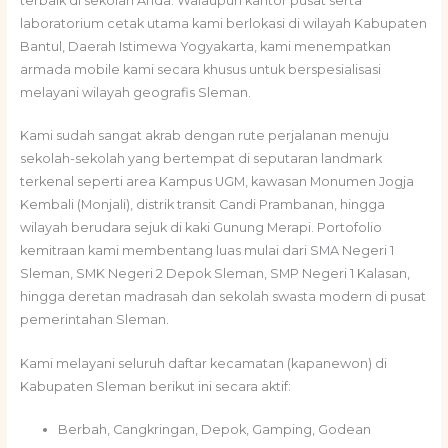
terbaik di sekolah Anda. Walaupun kantor pusat serta
laboratorium cetak utama kami berlokasi di wilayah Kabupaten
Bantul, Daerah Istimewa Yogyakarta, kami menempatkan
armada mobile kami secara khusus untuk berspesialisasi
melayani wilayah geografis Sleman.
Kami sudah sangat akrab dengan rute perjalanan menuju
sekolah-sekolah yang bertempat di seputaran landmark
terkenal seperti area Kampus UGM, kawasan Monumen Jogja
Kembali (Monjali), distrik transit Candi Prambanan, hingga
wilayah berudara sejuk di kaki Gunung Merapi. Portofolio
kemitraan kami membentang luas mulai dari SMA Negeri 1
Sleman, SMK Negeri 2 Depok Sleman, SMP Negeri 1 Kalasan,
hingga deretan madrasah dan sekolah swasta modern di pusat
pemerintahan Sleman.
Kami melayani seluruh daftar kecamatan (kapanewon) di
Kabupaten Sleman berikut ini secara aktif:
Berbah, Cangkringan, Depok, Gamping, Godean