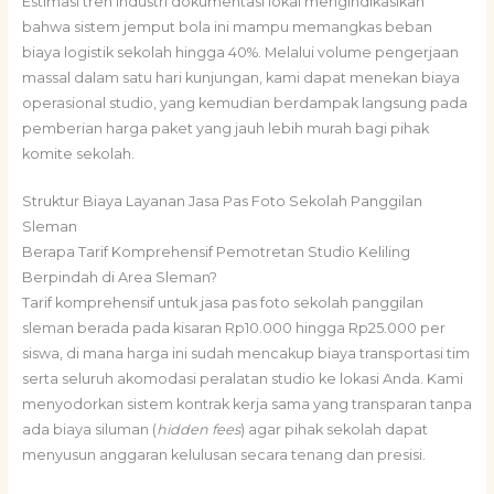
Estimasi tren industri dokumentasi lokal mengindikasikan
bahwa sistem jemput bola ini mampu memangkas beban
biaya logistik sekolah hingga 40%. Melalui volume pengerjaan
massal dalam satu hari kunjungan, kami dapat menekan biaya
operasional studio, yang kemudian berdampak langsung pada
pemberian harga paket yang jauh lebih murah bagi pihak
komite sekolah.
Struktur Biaya Layanan Jasa Pas Foto Sekolah Panggilan
Sleman
Berapa Tarif Komprehensif Pemotretan Studio Keliling
Berpindah di Area Sleman?
Tarif komprehensif untuk jasa pas foto sekolah panggilan
sleman berada pada kisaran Rp10.000 hingga Rp25.000 per
siswa, di mana harga ini sudah mencakup biaya transportasi tim
serta seluruh akomodasi peralatan studio ke lokasi Anda. Kami
menyodorkan sistem kontrak kerja sama yang transparan tanpa
ada biaya siluman (
hidden fees
) agar pihak sekolah dapat
menyusun anggaran kelulusan secara tenang dan presisi.