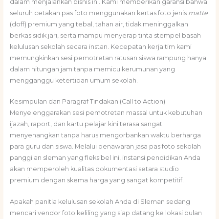
dalam menjalankan bisnis ini. Kami memberikan garansi bahwa
seluruh cetakan pas foto menggunakan kertas foto jenis
matte
(doff) premium yang tebal, tahan air, tidak meninggalkan
berkas sidik jari, serta mampu menyerap tinta stempel basah
kelulusan sekolah secara instan. Kecepatan kerja tim kami
memungkinkan sesi pemotretan ratusan siswa rampung hanya
dalam hitungan jam tanpa memicu kerumunan yang
mengganggu ketertiban umum sekolah.
Kesimpulan dan Paragraf Tindakan (Call to Action)
Menyelenggarakan sesi pemotretan massal untuk kebutuhan
ijazah, raport, dan kartu pelajar kini terasa sangat
menyenangkan tanpa harus mengorbankan waktu berharga
para guru dan siswa. Melalui penawaran jasa pas foto sekolah
panggilan sleman yang fleksibel ini, instansi pendidikan Anda
akan memperoleh kualitas dokumentasi setara studio
premium dengan skema harga yang sangat kompetitif.
Apakah panitia kelulusan sekolah Anda di Sleman sedang
mencari vendor foto keliling yang siap datang ke lokasi bulan