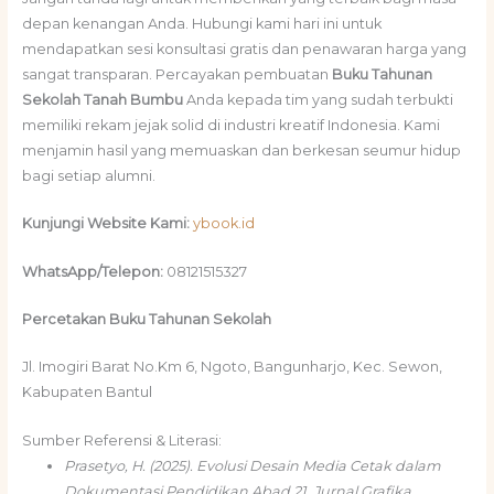
depan kenangan Anda. Hubungi kami hari ini untuk
mendapatkan sesi konsultasi gratis dan penawaran harga yang
sangat transparan. Percayakan pembuatan
Buku Tahunan
Sekolah Tanah Bumbu
Anda kepada tim yang sudah terbukti
memiliki rekam jejak solid di industri kreatif Indonesia. Kami
menjamin hasil yang memuaskan dan berkesan seumur hidup
bagi setiap alumni.
Kunjungi Website Kami:
ybook.id
WhatsApp/Telepon:
08121515327
Percetakan Buku Tahunan Sekolah
Jl. Imogiri Barat No.Km 6, Ngoto, Bangunharjo, Kec. Sewon,
Kabupaten Bantul
Sumber Referensi & Literasi:
Prasetyo, H. (2025). Evolusi Desain Media Cetak dalam
Dokumentasi Pendidikan Abad 21. Jurnal Grafika