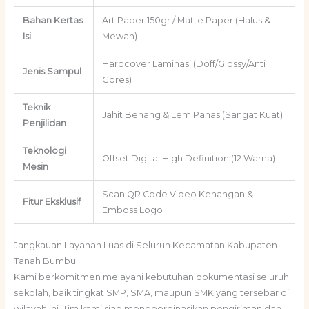
Bahan Kertas
Art Paper 150gr / Matte Paper (Halus &
Isi
Mewah)
Hardcover Laminasi (Doff/Glossy/Anti
Jenis Sampul
Gores)
Teknik
Jahit Benang & Lem Panas (Sangat Kuat)
Penjilidan
Teknologi
Offset Digital High Definition (12 Warna)
Mesin
Scan QR Code Video Kenangan &
Fitur Eksklusif
Emboss Logo
Jangkauan Layanan Luas di Seluruh Kecamatan Kabupaten
Tanah Bumbu
Kami berkomitmen melayani kebutuhan dokumentasi seluruh
sekolah, baik tingkat SMP, SMA, maupun SMK yang tersebar di
wilayah ini. Tim kami siap mengoordinasikan pengiriman dan