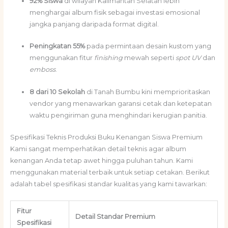
92% Siswa
di wilayah Kalimantan Selatan lebih
menghargai album fisik sebagai investasi emosional
jangka panjang daripada format digital.
Peningkatan 55%
pada permintaan desain kustom yang
menggunakan fitur
finishing
mewah seperti
spot UV
dan
emboss
.
8 dari 10 Sekolah
di Tanah Bumbu kini memprioritaskan
vendor yang menawarkan garansi cetak dan ketepatan
waktu pengiriman guna menghindari kerugian panitia.
Spesifikasi Teknis Produksi Buku Kenangan Siswa Premium
Kami sangat memperhatikan detail teknis agar album
kenangan Anda tetap awet hingga puluhan tahun. Kami
menggunakan material terbaik untuk setiap cetakan. Berikut
adalah tabel spesifikasi standar kualitas yang kami tawarkan:
Fitur
Detail Standar Premium
Spesifikasi