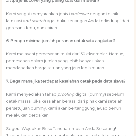
5. Apa jenis cover yang paling kuat dan mewah?
Kami sangat menyarankan jenis
Hardcover
dengan teknik
laminasi
anti-scratch
agar buku kenangan Anda terlindungi dari
goresan, debu, dan cairan.
6. Berapa minimal jumlah pesanan untuk satu angkatan?
Kami melayani pemesanan mulai dari 50 eksemplar. Namun,
pemesanan dalam jumlah yang lebih banyak akan
mendapatkan harga satuan yang jauh lebih murah.
7. Bagaimana jika terdapat kesalahan cetak pada data siswa?
Kami menyediakan tahap
proofing
digital (dummy) sebelum
cetak massal. Jika kesalahan berasal dari pihak kami setelah
persetujuan dummy, kami akan bertanggung jawab penuh
melakukan perbaikan.
Segera Wujudkan Buku Tahunan Impian Anda Sekarang!
Jangan tunda lagi untuk memberikan yang terbaik bagi masa