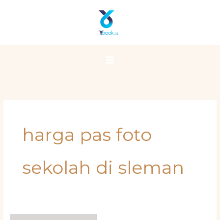
Skip
Main
to
Menu
content
harga pas foto
sekolah di sleman
Harga